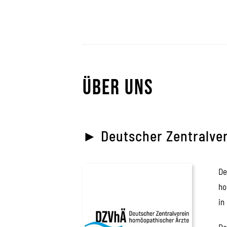
Über uns
► Deutscher Zentralve
De
ho
in
De