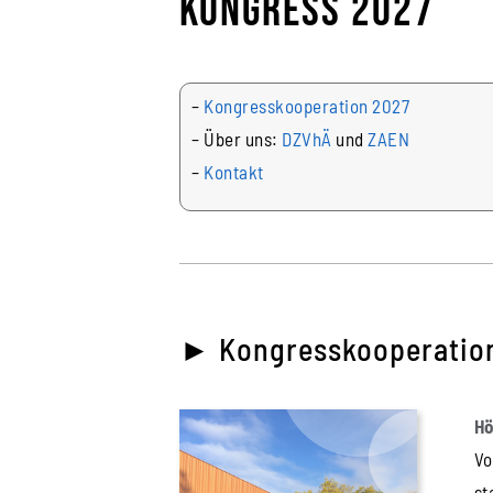
Kongress 2027
–
Kongresskooperation 2027
– Über uns:
DZVhÄ
und
ZAEN
–
Kontakt
► Kongresskooperation
Hö
Vo
st