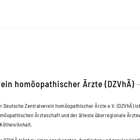
rein homöopathischer Ärzte (DZVhÄ)
r Deutsche Zentralverein homöopathischer Ärzte e.V. (DZVhÄ) is
möopathischen Ärzteschaft und der älteste überregionale Ärzte
 Köthen/Anhalt.
r DZVhÄ trägt zu einer anerkannten, fundierten und praxisorient