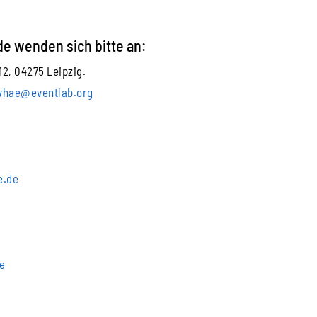
e wenden sich bitte an:
2, 04275 Leipzig.
vhae@eventlab.org
e
e.de
e