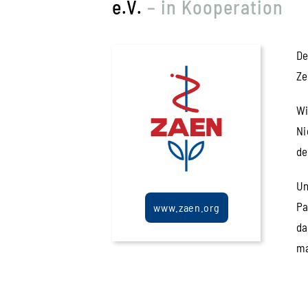
e.V.
– in Kooperation
De
Ze
Wi
Ni
de
Un
Pa
www.zaen.org
da
ma