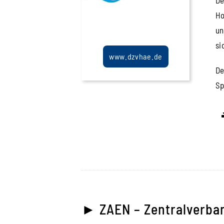
Ho
un
si
www.dzvhae.de
De
Sp
► ZAEN – Zentralverban