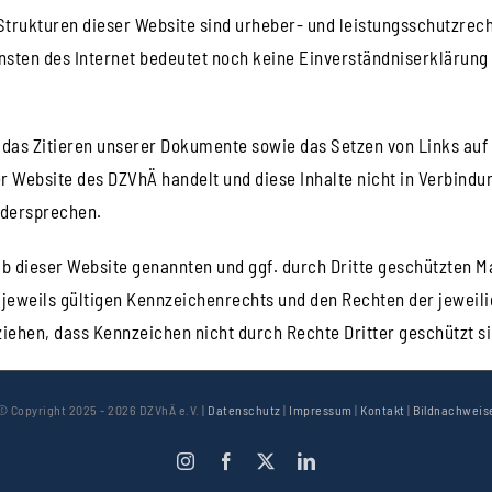
 Strukturen dieser Website sind urheber- und leistungsschutzrech
nsten des Internet bedeutet noch keine Einverständniserklärung
das Zitieren unserer Dokumente sowie das Setzen von Links auf 
r Website des DZVhÄ handelt und diese Inhalte nicht in Verbindun
idersprechen.
lb dieser Website genannten und ggf. durch Dritte geschützten 
weils gültigen Kennzeichenrechts und den Rechten der jeweilig
ziehen, dass Kennzeichen nicht durch Rechte Dritter geschützt si
© Copyright 2025 -
2026 DZVhÄ e.V. |
Datenschutz
|
Impressum
|
Kontakt
|
Bildnachweis
Instagram
Facebook
X
LinkedIn