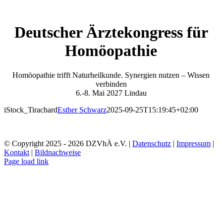
Zum
Inhalt
springen
Deutscher Ärztekongress für
Homöopathie
Homöopathie trifft Naturheilkunde. Synergien nutzen – Wissen
verbinden
6.-8. Mai 2027 Lindau
iStock_Tirachard
Esther Schwarz
2025-09-25T15:19:45+02:00
© Copyright 2025 -
2026 DZVhÄ e.V. |
Datenschutz
|
Impressum
|
Kontakt
|
Bildnachweise
Instagram
Facebook
X
LinkedIn
Page load link
Nach
oben