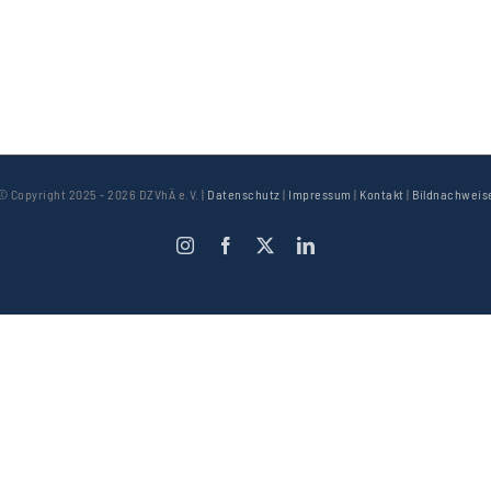
© Copyright 2025 -
2026 DZVhÄ e.V. |
Datenschutz
|
Impressum
|
Kontakt
|
Bildnachweis
Instagram
Facebook
X
LinkedIn