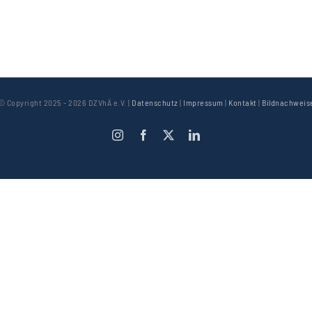
© Copyright 2025 -
2026 DZVhÄ e.V. |
Datenschutz
|
Impressum
|
Kontakt
|
Bildnachweis
Instagram
Facebook
X
LinkedIn